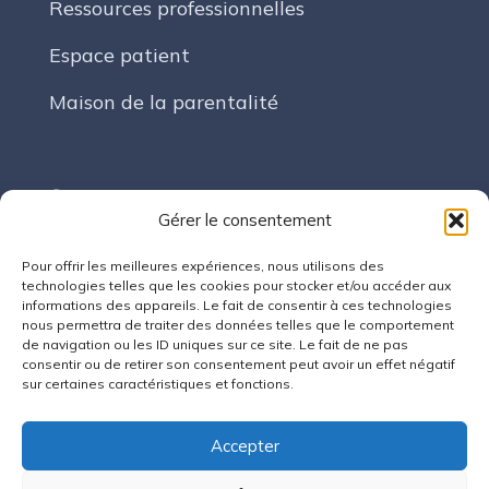
Ressources professionnelles
Espace patient
Maison de la parentalité
Suivez-nous
Gérer le consentement
Pour offrir les meilleures expériences, nous utilisons des
LinkedIn
technologies telles que les cookies pour stocker et/ou accéder aux
informations des appareils. Le fait de consentir à ces technologies
nous permettra de traiter des données telles que le comportement
de navigation ou les ID uniques sur ce site. Le fait de ne pas
Contact
consentir ou de retirer son consentement peut avoir un effet négatif
sur certaines caractéristiques et fonctions.
7 Rue Auguste François 54300 Lunéville
Accepter
contact@cpts-faience-cristal.fr