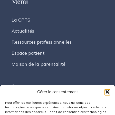
Menu
La CPTS
Actualités
Ressources professionnelles
Espace patient
Maison de la parentalité
Suivez-nous
Gérer le consentement
Pour offrir les meilleures expériences, nous utilisons des
LinkedIn
technologies telles que les cookies pour stocker et/ou accéder aux
informations des appareils. Le fait de consentir à ces technologies