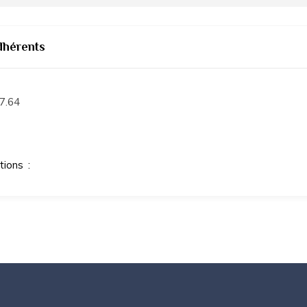
dhérents
7.64
ations