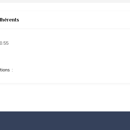
dhérents
0.55
ations