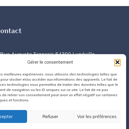
ontact
 Rue Auguste François 54300 Lunéville
Gérer le consentement
ontact@cpts-faience-cristal.fr
 les meilleures expériences, nous utilisons des technologies telles que
entions légales
 pour stocker et/ou accéder aux informations des appareils. Le fait de
 ces technologies nous permettra de traiter des données telles que le
olitiques de confidentialités
t de navigation ou les ID uniques sur ce site. Le fait de ne pas
u de retirer son consentement peut avoir un effet négatif sur certaines
ques et fonctions.
cepter
Refuser
Voir les préférences