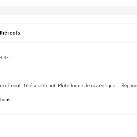
dhérents
4.37
ecrétariat, Télésecrétariat, Plate forme de rdv en ligne, Téléph
ations