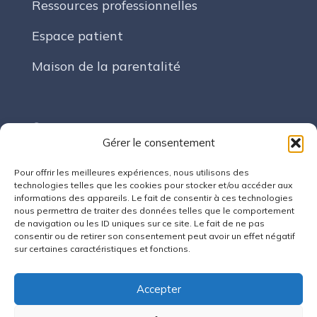
Ressources professionnelles
Espace patient
Maison de la parentalité
Suivez-nous
Gérer le consentement
Pour offrir les meilleures expériences, nous utilisons des
LinkedIn
technologies telles que les cookies pour stocker et/ou accéder aux
informations des appareils. Le fait de consentir à ces technologies
nous permettra de traiter des données telles que le comportement
de navigation ou les ID uniques sur ce site. Le fait de ne pas
Contact
consentir ou de retirer son consentement peut avoir un effet négatif
sur certaines caractéristiques et fonctions.
7 Rue Auguste François 54300 Lunéville
Accepter
contact@cpts-faience-cristal.fr