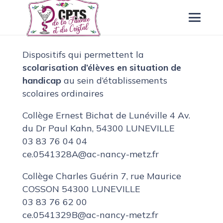
Dispositifs qui permettent la
scolarisation d’élèves en situation de
handicap
au sein d’établissements
scolaires ordinaires
Collège Ernest Bichat de Lunéville
4 Av.
du Dr Paul Kahn, 54300 L
UNEVILLE
03 83 76 04 04
ce.0541328A@ac-nancy-metz.fr
Collège Charles Guérin 7, rue Maurice
COSSON 54300 LUNEVILLE
03 83 76 62 00
ce.0541329B@ac-nancy-metz.fr