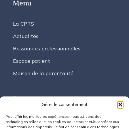
Menu
La CPTS
Actualités
Ressources professionnelles
Espace patient
Maison de la parentalité
Suivez-nous
Gérer le consentement
Pour offrir les meilleures expériences, nous utilisons des
LinkedIn
technologies telles que les cookies pour stocker et/ou accéder aux
informations des appareils. Le fait de consentir à ces technologies